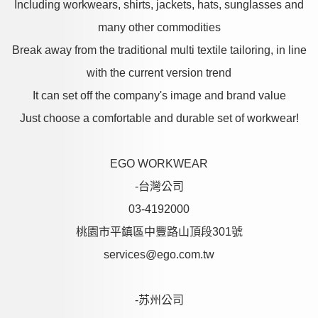
Including workwears, shirts, jackets, hats, sunglasses and
many other commodities
Break away from the traditional multi textile tailoring, in line
with the current version trend
It can set off the company's image and brand value
Just choose a comfortable and durable set of workwear!
EGO WORKWEAR
-台灣公司
03-4192000
桃園市平鎮區中豐路山頂段301號
services@ego.com.tw
-苏州公司