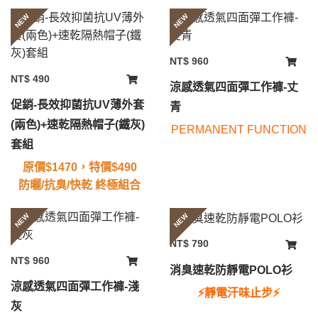
NEW
NEW
NT$ 960
NT$ 490
涼感透氣四面彈工作褲-丈
促銷-長效抑菌抗UV薄外套
青
(兩色)+速乾隔熱帽子(鐵灰)
PERMANENT FUNCTION
套組
原價$1470，特價$490
防曬/抗臭/快乾 終極組合
NEW
NEW
NT$ 790
NT$ 960
消臭速乾防靜電POLO衫
涼感透氣四面彈工作褲-淺
⚡️靜電汗味止步
⚡️
灰