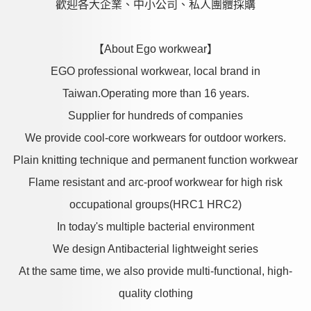
歡迎各大企業、中小公司、私人團體採購
【About Ego workwear】
EGO professional workwear, local brand in
Taiwan.Operating more than 16 years.
Supplier for hundreds of companies
We provide cool-core workwears for outdoor workers.
Plain knitting technique and permanent function workwear
Flame resistant and arc-proof workwear for high risk
occupational groups(HRC1 HRC2)
In today's multiple bacterial environment
We design Antibacterial lightweight series
At the same time, we also provide multi-functional, high-
quality clothing