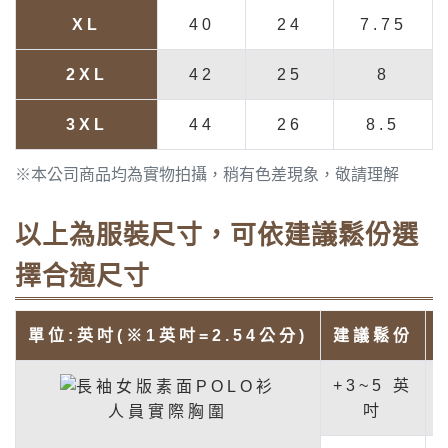
XL
40
24
7.75
2XL
42
25
8
3XL
44
26
8.5
※本公司商品均為實物拍攝，稍有色差現象，敬請理解
以上為服裝尺寸，可依建議鬆份選
擇合適尺寸
單位:英吋(※1英吋=2.54公分)
建議鬆份
+3~5 英
吋
人員實際胸圍