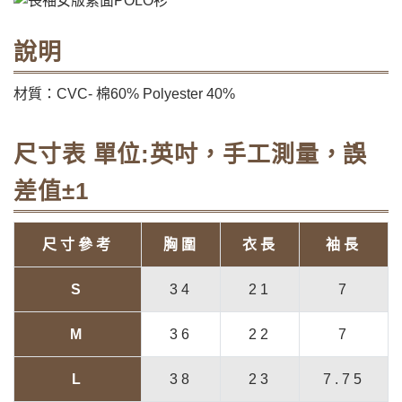
說明
材質：CVC- 棉60% Polyester 40%
尺寸表 單位:英吋，手工測量，誤
差值±1
尺寸參考
胸圍
衣長
袖長
S
34
21
7
M
36
22
7
L
38
23
7.75