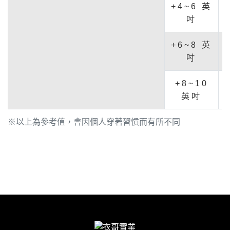
+4~6 英
吋
+6~8 英
吋
+8~10
英吋
※以上為參考值，會因個人穿著習慣而有所不同