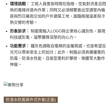
環境挑戰：
工程人員需長時間在陰暗、空氣對流差且悶
熱的電梯井道內作業；同時又必須頻繁進出空調室內機
房與烈日暴雨交加的戶外建築工地，面臨極端溫差與冷
熱交替的考驗。
形象訴求：
制服需融入LOGO與企業核心識別色，展現
科技感形象，凝聚團隊深厚的向心力。
功能需求：
鐵灰色調取自電梯的金屬質感，也是希望反
光可以帶來安全上的加分；此外，制服必須具備優異的
防風、防潑水性能，且版型需利於攀爬、彎腰等大動作
伸展。
防潑水防風兩件式外套(正面)