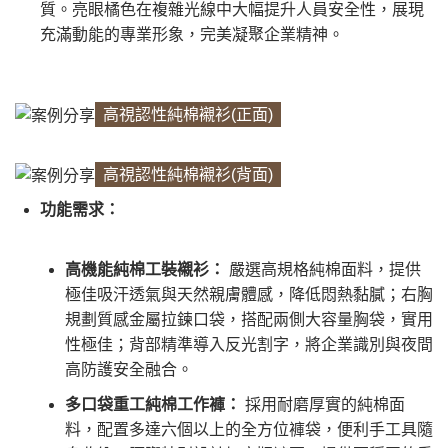
質。亮眼橘色在複雜光線中大幅提升人員安全性，展現
充滿動能的專業形象，完美凝聚企業精神。
高視認性純棉襯衫(正面)
高視認性純棉襯衫(背面)
功能需求：
高機能純棉工裝襯衫：
嚴選高規格純棉面料，提供
極佳吸汗透氣與天然親膚體感，降低悶熱黏膩；右胸
規劃質感金屬拉鍊口袋，搭配兩側大容量胸袋，實用
性極佳；背部精準導入反光割字，將企業識別與夜間
高防護安全融合。
多口袋重工純棉工作褲：
採用耐磨厚實的純棉面
料，配置多達六個以上的全方位褲袋，便利手工具隨