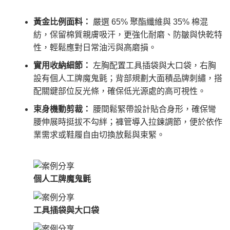
黃金比例面料：
嚴選 65% 聚酯纖維與 35% 棉混
紡，保留棉質親膚吸汗，更強化耐磨、防皺與快乾特
性，輕鬆應對日常油污與高磨損。
實用收納細節：
左胸配置工具插袋與大口袋，右胸
設有個人工牌魔鬼氈；背部規劃大面積品牌刺繡，搭
配關鍵部位反光條，確保低光源處的高可視性。
束身機動剪裁：
腰間鬆緊帶設計貼合身形，確保彎
腰伸展時挺拔不勾絆；褲管導入拉鍊調節，便於依作
業需求或鞋履自由切換放鬆與束緊。
個人工牌魔鬼氈
工具插袋與大口袋