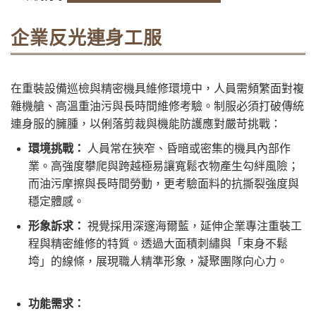
企業反光連身工服
在重裝設備巡檢與精密機具維修環境中，人員需頻繁面對複
雜機艙、高溫重油污與長時間維修考驗。制服必須打破傳統
連身服的臃腫，以俐落剪裁與機能防護應對嚴苛挑戰：
環境挑戰：
人員常在狹窄、昏暗或密集的機具內部作
業。高強度攀爬與跨越極易讓寬鬆衣物產生勾絆風險；
而油污摩擦與長時間勞動，更考驗面料的抗撕裂強度與
穩定體感。
形象訴求：
視覺採用深邃海爾藍，延伸企業專注重裝工
程與精密維修的特質。透過大面積刺繡與「束身不鬆
垮」的線條，展現職人精準形象，凝聚團隊向心力。
功能需求：