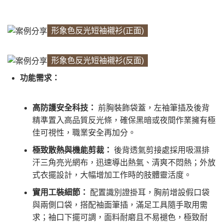
形象色反光短袖襯衫(正面)
形象色反光短袖襯衫(反面)
功能需求：
高防護安全科技：
前胸裝飾袋蓋，左袖筆插及後背
精準置入高品質反光條，確保黑暗或夜間作業擁有極
佳可視性，職業安全再加分。
極致散熱與機能剪裁：
後背透氣剪接處採用吸濕排
汗三角亮光網布，迅速導出熱氣、清爽不悶熱；外放
式衣擺設計，大幅增加工作時的肢體靈活度。
實用工裝細節：
配置識別證掛耳，胸前增設假口袋
與兩側口袋，搭配袖面筆插，滿足工具隨手取用需
求；袖口下擺可調，面料耐磨且不易褪色，極致耐