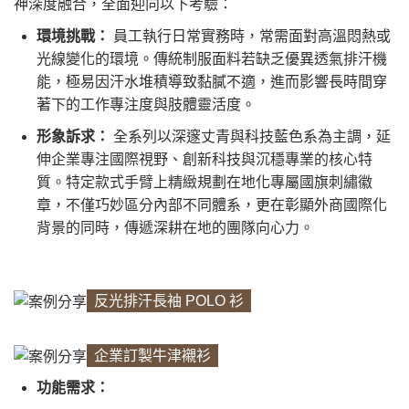
神深度融合，全面迎向以下考驗：
環境挑戰：
員工執行日常實務時，常需面對高溫悶熱或
光線變化的環境。傳統制服面料若缺乏優異透氣排汗機
能，極易因汗水堆積導致黏膩不適，進而影響長時間穿
著下的工作專注度與肢體靈活度。
形象訴求：
全系列以深邃丈青與科技藍色系為主調，延
伸企業專注國際視野、創新科技與沉穩專業的核心特
質。特定款式手臂上精緻規劃在地化專屬國旗刺繡徽
章，不僅巧妙區分內部不同體系，更在彰顯外商國際化
背景的同時，傳遞深耕在地的團隊向心力。
反光排汗長袖 POLO 衫
企業訂製牛津襯衫
功能需求：