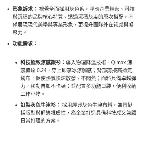
形象訴求：
視覺全面採用灰色系，呼應企業精密、科技
與沉穩的品牌核心特質。透過沉穩灰度的層次搭配，不
僅展現現代美學與專業形象，更提升團隊外在質感與凝
聚力。
功能需求：
科技極致涼感襯衫：
導入物理降溫技術，Q-max 涼
感值達 0.24，穿上即享冰涼觸感；背部剪接高透氣
網布，促使熱氣快速散發、不悶熱；面料具備卓越彈
力，移動自如不卡頓；並配置多功能口袋，便利收納
工作小物。
訂製灰色牛津衫：
採用經典灰色牛津布料，兼具挺
括版型與舒適親膚性，為企業打造具備科技感又兼顧
日常打理的方案。