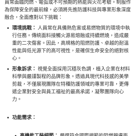
員常面臨閃燃、電弧或不可預期的熱能與火花考驗。制服作
為保障安全的最前線，必須將先進防護科技與專業形象深度
融合，全面應對以下挑戰：
環境挑戰：
人員常在具備熱危害或易燃物質的環境中執
行任務。傳統面料接觸火源易熔融或持續燃燒，造成嚴
重的二次傷害。因此，高規格的阻燃防護、卓越的耐溫
性能與低光源下的高可視性，是確保生命安全的絕對核
心。
形象訴求：
視覺全面採用沉穩灰色調，植入企業在材料
科學與嚴謹製程的品牌形象。透過具現代科技感的美學
剪裁，不僅展現團隊在特種防護領域的專業可靠，更傳
遞企業對安全與員工福祉的最高承諾，凝聚團隊向心
力。
功能需求：
高機能工裝細節：
嚴選符合國際規範的阻燃親膚面