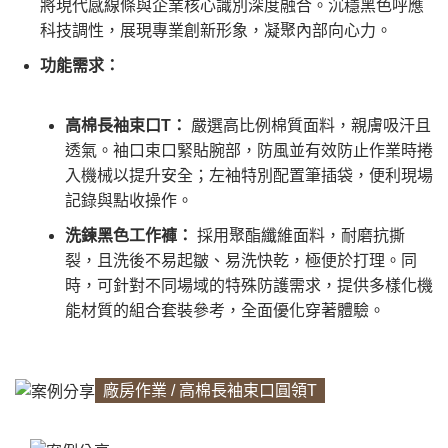
將現代感線條與企業核心識別深度融合。沉穩黑色呼應
科技調性，展現專業創新形象，凝聚內部向心力。
功能需求：
高棉長袖束口T：
嚴選高比例棉質面料，親膚吸汗且
透氣。袖口束口緊貼腕部，防風並有效防止作業時捲
入機械以提升安全；左袖特別配置筆插袋，便利現場
記錄與點收操作。
洗鍊黑色工作褲：
採用聚酯纖維面料，耐磨抗撕
裂，且洗後不易起皺、易洗快乾，極便於打理。同
時，可針對不同場域的特殊防護需求，提供多樣化機
能材質的組合套裝參考，全面優化穿著體驗。
廠房作業 / 高棉長袖束口圓領T