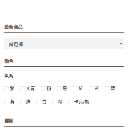
最新商品
顏色
色系
紫
丈青
粉
黑
紅
灰
藍
黃
綠
白
橘
卡其/褐
種類