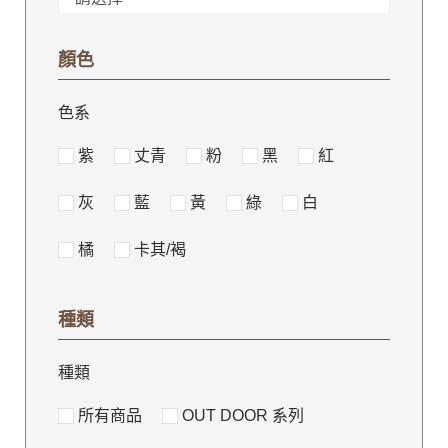
顏色
色系
紫
丈青
粉
黑
紅
灰
藍
黃
綠
白
橘
卡其/褐
種類
種類
所有商品
OUT DOOR 系列