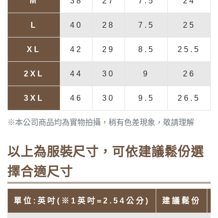
M
38
27
7.5
24
L
40
28
7.5
25
XL
42
29
8.5
25.5
2XL
44
30
9
26
3XL
46
30
9.5
26.5
※本公司商品均為實物拍攝，稍有色差現象，敬請理解
以上為服裝尺寸，可依建議鬆份選
擇合適尺寸
單位:英吋(※1英吋=2.54公分)
建議鬆份