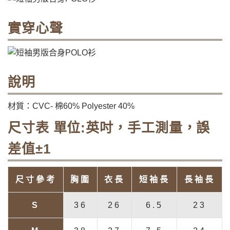
實穿心聲
說明
材質：CVC- 棉60% Polyester 40%
尺寸表 單位:英吋，手工測量，誤
差值±1
尺寸參考
胸圍
衣長
短袖長
長袖長
S
36
26
6.5
23