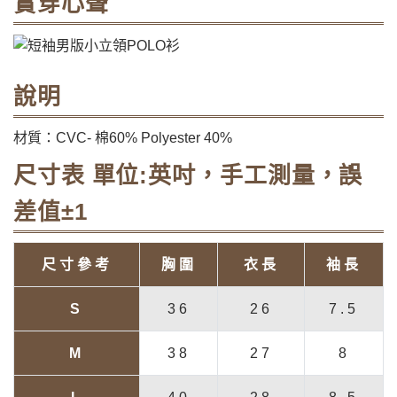
實穿心聲
說明
材質：CVC- 棉60% Polyester 40%
尺寸表 單位:英吋，手工測量，誤
差值±1
尺寸參考
胸圍
衣長
袖長
S
36
26
7.5
M
38
27
8