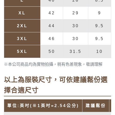
L
40
28
8.5
XL
42
29
9
2XL
44
30
9.5
3XL
46
30
9.5
5XL
50
31.5
10
※本公司商品均為實物拍攝，稍有色差現象，敬請理解
以上為服裝尺寸，可依建議鬆份選
擇合適尺寸
單位:英吋(※1英吋=2.54公分)
建議鬆份