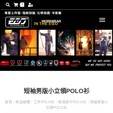
0
短袖男版小立領POLO衫
首頁
/
商品總覽
/
工作POLO衫
/
吸濕排汗POLO衫
/
短袖男版小
立領POLO衫