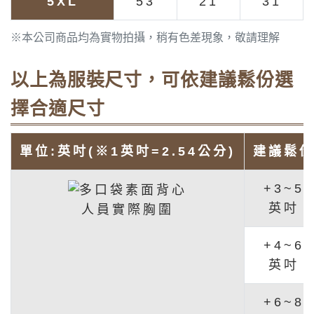
5XL
53
21
31
※本公司商品均為實物拍攝，稍有色差現象，敬請理解
以上為服裝尺寸，可依建議鬆份選
擇合適尺寸
單位:英吋(※1英吋=2.54公分)
建議鬆
+3~5
英吋
人員實際胸圍
+4~6
英吋
+6~8