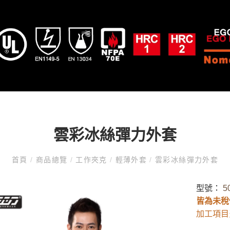
雲彩冰絲彈力外套
首頁
/
商品總覽
/
工作夾克
/
輕薄外套
/
雲彩冰絲彈力外套
型號：
5
皆為未稅
加工項目