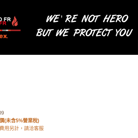
09
價(未含5%營業稅)
費用另計，請洽客服