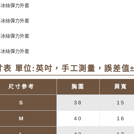
寸表 單位:英吋，手工測量，誤差值±
尺寸參考
胸圍
肩寬
S
38
15
M
40
16