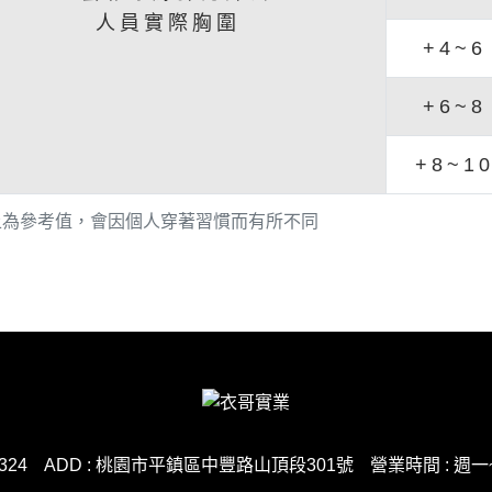
人員實際胸圍
+4~
+6~
+8~1
上為參考值，會因個人穿著習慣而有所不同
 324
ADD : 桃園市平鎮區中豐路山頂段301號
營業時間 : 週一