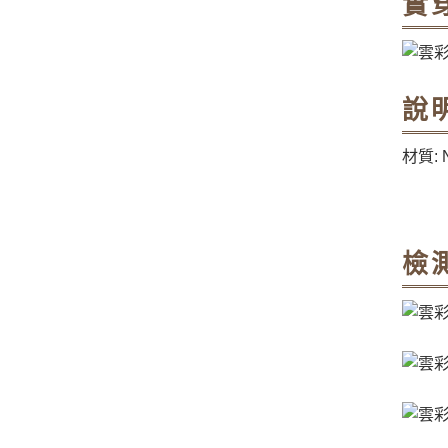
實
說
材質: N
檢