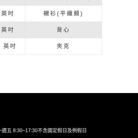
6 英吋
襯衫(平織類)
8 英吋
背心
0 英吋
夾克
~週五 8:30~17:30不含國定假日及例假日