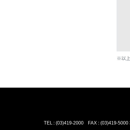
※以
TEL : (03)419-2000
FAX : (03)419-5000