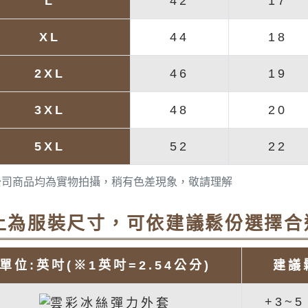
L
42
17
XL
44
18
2XL
46
19
3XL
48
20
5XL
52
22
公司商品均為實物拍攝，稍有色差現象，敬請理解
上為服裝尺寸，可依建議鬆份選擇合
單位:英吋(※1英吋=2.54公分)
建議
+3~