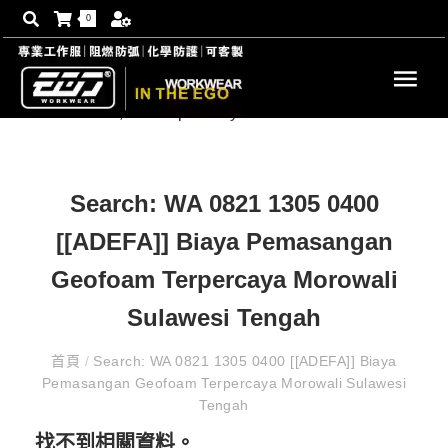
0
Search: WA 0821 1305 0400
[[ADEFA]] Biaya Pemasangan
Geofoam Terpercaya Morowali
Sulawesi Tengah
首頁
/
Search: WA 0821 1305 0400 [[ADEFA]] Biaya
Pemasangan Geofoam Terpercaya Morowali Sulawesi
Tengah
找不到相關資料。