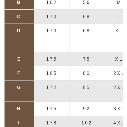
B
162
56
M
C
170
68
L
D
170
68
XL
E
175
75
XL
F
165
80
2XL
G
172
85
2XL
H
175
92
3XL
I
178
102
4XL