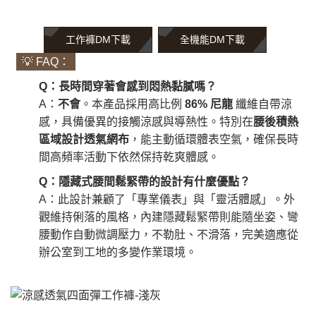
工作褲DM下載
全機能DM下載
💡 FAQ：
Q：長時間穿著會感到悶熱黏膩嗎？
A：
不會
。本產品採用高比例
86% 尼龍
纖維自帶涼
感，具備優異的接觸涼感與導熱性。特別在
腰後積熱
區域設計透氣網布
，能主動循環體表空氣，確保長時
間高頻率活動下依然保持乾爽體感。
Q：隱藏式腰間鬆緊帶的設計有什麼優點？
A：此設計兼顧了「專業儀表」與「靈活體感」。外
觀維持俐落的風格，內建隱藏鬆緊帶則能隨坐姿、彎
腰動作自動微調壓力，不勒肚、不滑落，完美適應從
辦公室到工地的多變作業環境。