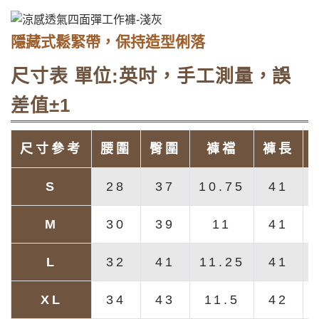
隱藏式鬆緊帶，保持造型俐落
尺寸表 單位:英吋，手工測量，誤
差值±1
尺寸參考
腰圍
臀圍
褲襠
褲長
S
28
37
10.75
41
M
30
39
11
41
L
32
41
11.25
41
XL
34
43
11.5
42