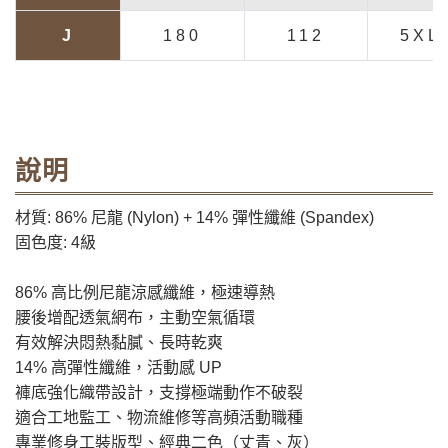
J
180
112
5XL
說明
材質: 86% 尼龍 (Nylon) + 14% 彈性纖維 (Spandex)
固色度: 4級
86% 高比例尼龍涼感纖維，極速導熱
腰後增配透氣網布，主動空氣循環
有效解決悶熱黏膩、長時乾爽
14% 高彈性纖維，活動感 UP
褲底強化織帶設計，支撐極端動作不破裂
適合工地監工、物流維修等高頻活動職種
專業修身工裝版型、經典二色（丈青、灰）