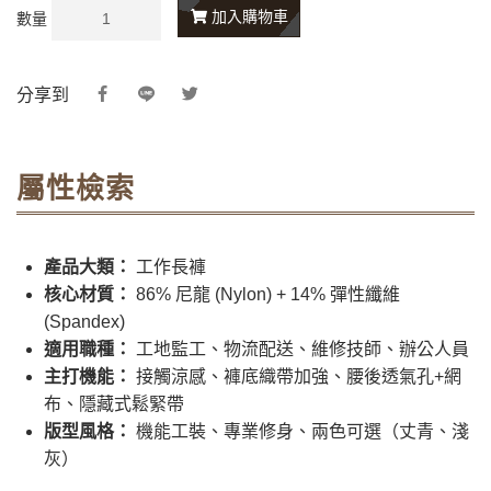
加入購物車
數量
分享到
屬性檢索
產品大類：
工作長褲
核心材質：
86% 尼龍 (Nylon) + 14% 彈性纖維
(Spandex)
適用職種：
工地監工、物流配送、維修技師、辦公人員
主打機能：
接觸涼感、褲底織帶加強、腰後透氣孔+網
布、隱藏式鬆緊帶
版型風格：
機能工裝、專業修身、兩色可選（丈青、淺
灰）