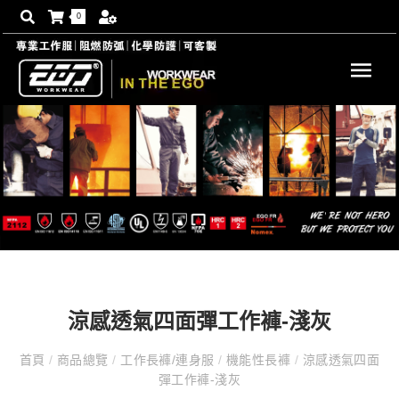
0
涼感透氣四面彈工作褲-淺灰
首頁
/
商品總覽
/
工作長褲/連身服
/
機能性長褲
/
涼感透氣四面
彈工作褲-淺灰