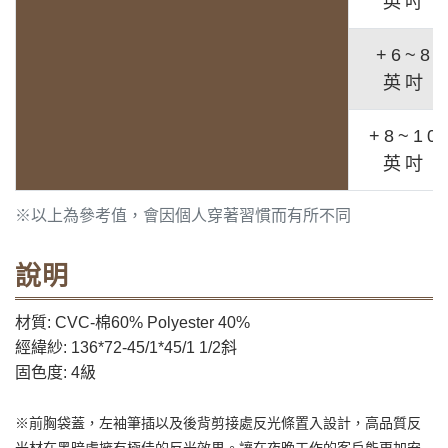
英吋
+6~8
英吋
+8~10
英吋
※以上為參考值，會因個人穿著習慣而有所不同
說明
材質: CVC-棉60% Polyester 40%
經緯紗: 136*72-45/1*45/1 1/2斜
固色度: 4級
※前胸袋蓋，左袖筆插以及後背剪接處反光條置入設計，高品質反