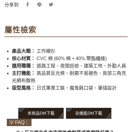
分享到
屬性檢索
產品大類：
工作襯衫
核心材質：
CVC 棉 (60% 棉 + 40% 聚酯纖維)
適用職種：
道路工程、夜間巡檢、建築工地、外勤人員
主打機能：
高品質反光條、耐磨不易褪色、背部三角亮
光網布散熱
版型風格：
日式專業工裝、魔鬼氈口袋、筆插設計
本商品DM下載
全機能DM下載
💡 FAQ：