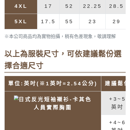
4XL
17
52
22.25
28.5
5XL
17.5
55
23
29
※本公司商品均為實物拍攝，稍有色差現象，敬請理解
以上為服裝尺寸，可依建議鬆份選
擇合適尺寸
單位:英吋(※1英吋=2.54公分)
建議鬆
+3~5
英吋
人員實際胸圍
+4~6