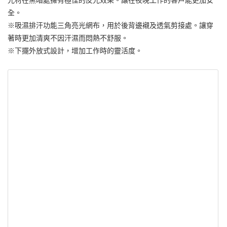
光材在黑暗處擁有極佳的反光效果。讓在夜晚工作的客戶能更加安
全。
※吸濕排汗功能三角亮光網布，用於後背邊襯及透氣剪接處。讓穿
著時更加清爽不因汗濕而悶熱不舒服。
※下擺外放式設計，增加工作時的靈活度。