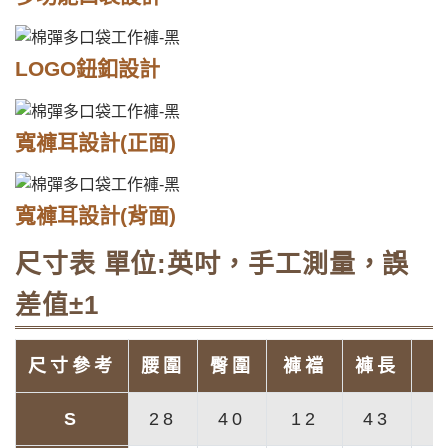
LOGO鈕釦設計
寬褲耳設計(正面)
寬褲耳設計(背面)
尺寸表 單位:英吋，手工測量，誤
差值±1
尺寸參考
腰圍
臀圍
褲襠
褲長
S
28
40
12
43