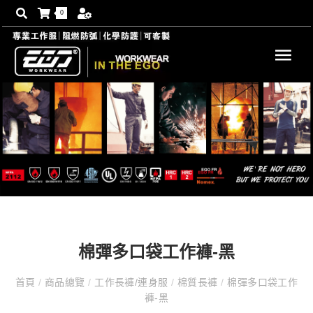
0
棉彈多口袋工作褲-黑
首頁
/
商品總覽
/
工作長褲/連身服
/
棉質長褲
/
棉彈多口袋工作
褲-黑