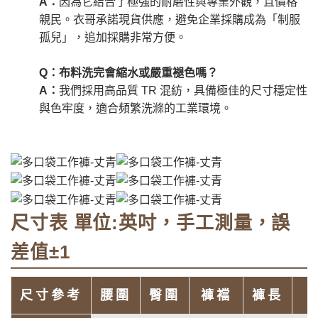
A：
因為它結合了極強的耐磨性與專業外觀，且價格
親民。衣哥承諾現貨供應，避免企業採購成為「制服
孤兒」，追加採購非常方便。
Q：布料洗完會縮水或嚴重褪色嗎？
A：
我們採用高品質 TR 混紡，具備極佳的尺寸穩定性
與色牢度，適合頻繁洗滌的工業環境。
尺寸表 單位:英吋，手工測量，誤
差值±1
尺寸參考
腰圍
臀圍
褲襠
褲長