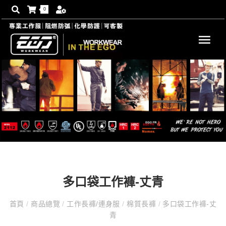
0
多口袋工作褲-丈青
首頁
/
商品總覽
/
工作長褲/連身服
/
棉質長褲
/
多口袋工作褲-丈
青