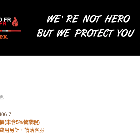
色
406-7
價(未含5%營業稅)
費用另計，請洽客服