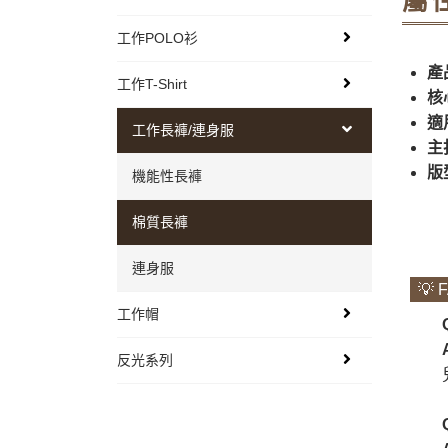
屬
工作POLO衫
產
工作T-Shirt
核
適
工作長褲/連身服
主
版
機能性長褲
棉質長褲
連身服
💡 
工作帽
反光系列