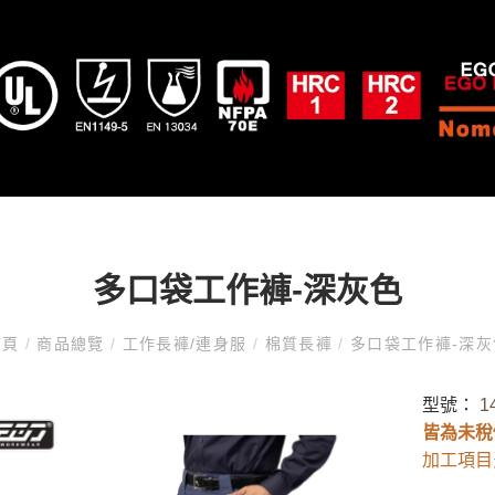
多口袋工作褲-深灰色
首頁
/
商品總覽
/
工作長褲/連身服
/
棉質長褲
/
多口袋工作褲-深灰
型號：
1
皆為未稅
加工項目