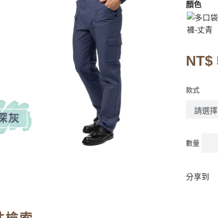
顏色
NT$ 
款式
數量
分享到