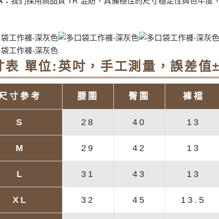
A：
我們採用高品質 TR 混紡，具備極佳的尺寸穩定性與色牢度
寸表 單位:英吋，手工測量，誤差值±
尺寸參考
腰圍
臀圍
褲襠
S
28
40
13
M
29
42
13
L
31
43
13
XL
32
45
13.5