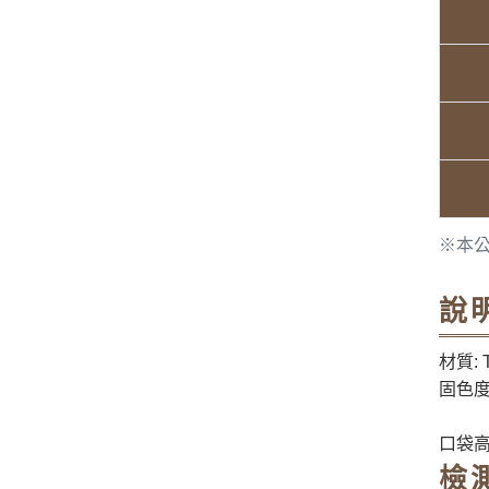
※本
說
材質: T
固色度
口袋
檢