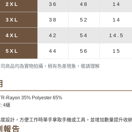
2XL
36
48
14
3XL
38
52
14
4XL
42
54
14.5
5XL
44
56
15
公司商品均為實物拍攝，稍有色差現象，敬請理解
明
R-Rayon 35% Polyester 65%
: 4級
高度設計，方便工作時單手拿取手機或工具，並增加數量提升收
測報告