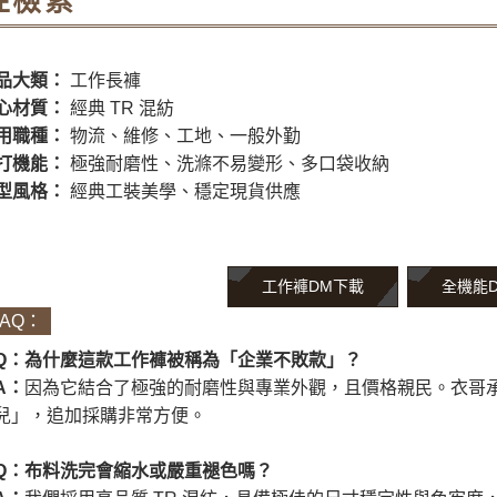
性檢索
品大類：
工作長褲
心材質：
經典 TR 混紡
用職種：
物流、維修、工地、一般外勤
打機能：
極強耐磨性、洗滌不易變形、多口袋收納
型風格：
經典工裝美學、穩定現貨供應
工作褲DM下載
全機能
FAQ：
Q：為什麼這款工作褲被稱為「企業不敗款」？
A：
因為它結合了極強的耐磨性與專業外觀，且價格親民。衣哥
兒」，追加採購非常方便。
Q：布料洗完會縮水或嚴重褪色嗎？